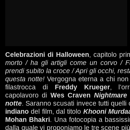
Celebrazioni di Halloween
, capitolo pr
morto / ha gli artigli come un corvo / 
prendi subito la croce / Apri gli occhi, re
questa notte!
Vergogna eterna a chi non
filastrocca di
Freddy Krueger
, l’or
capolavoro di
Wes Craven
Nightmare 
notte
. Saranno scusati invece tutti quelli
indiano
del film, dal titolo
Khooni Murda
Mohan Bhakri
. Una fotocopia a bassissi
dalla quale vi proponiamo le tre scene più t