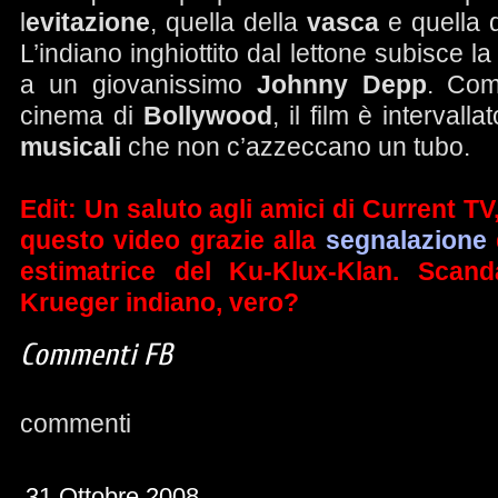
l
evitazione
, quella della
vasca
e quella 
L’indiano inghiottito dal lettone subisce l
a un giovanissimo
Johnny Depp
. Com
cinema di
Bollywood
, il film è intervall
musicali
che non c’azzeccano un tubo.
Edit: Un saluto agli amici di Current T
questo video grazie alla
segnalazione
estimatrice del Ku-Klux-Klan. Scand
Krueger indiano, vero?
Commenti FB
commenti
31 Ottobre 2008