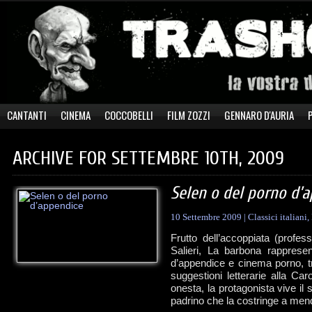
CANTANTI
CINEMA
COCCOBELLI
FILM ZOZZI
GENNARO D'AURIA
ARCHIVE FOR SETTEMBRE 10TH, 2009
Selen o del porno d’
10 Settembre 2009
|
Classici italiani
,
Frutto dell’accoppiata (profes
Salieri, La barbona rappresen
d’appendice e cinema porno, tra
suggestioni letterarie alla Ca
onesta, la protagonista vive il
padrino che la costringe a men