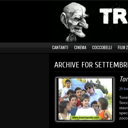
CANTANTI
CINEMA
COCCOBELLI
FILM 
ARCHIVE FOR SETTEMBRE
Ton
29 Se
Toni
Socc
stavo
specu
zocco