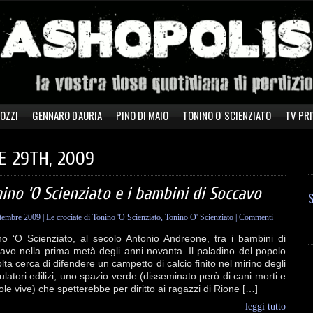
ZOZZI
GENNARO D'AURIA
PINO DI MAIO
TONINO O' SCIENZIATO
TV PRI
 29TH, 2009
ino ‘O Scienziato e i bambini di Soccavo
S
ttembre 2009
|
Le crociate di Tonino 'O Scienziato
,
Tonino O' Scienziato
|
Commenti
no ‘O Scienziato, al secolo Antonio Andreone, tra i bambini di
avo nella prima metà degli anni novanta. Il paladino del popolo
lta cerca di difendere un campetto di calcio finito nel mirino degli
latori edilizi; uno spazio verde (disseminato però di cani morti e
le vive) che spetterebbe per diritto ai ragazzi di Rione […]
leggi tutto