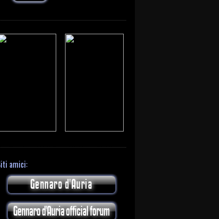
iti amici:
Gennaro d'Auria
Gennaro d'Auria official forum