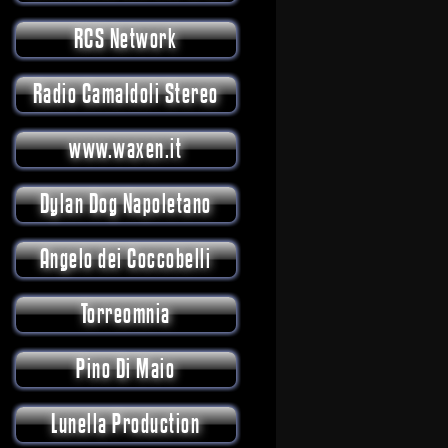
RCS Network
Radio Camaldoli Stereo
www.waxen.it
Dylan Dog Napoletano
Angelo dei Coccobelli
Torreomnia
Pino Di Maio
Lunella Production