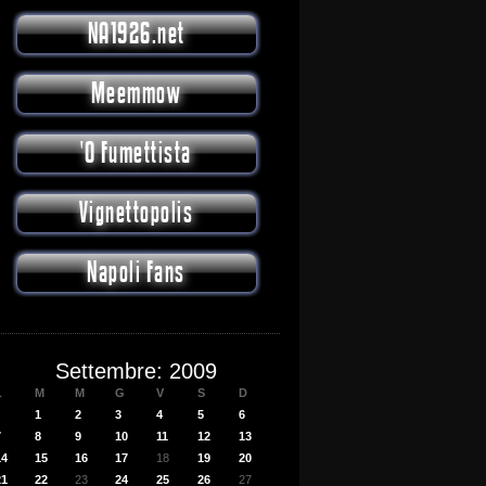
NA1926.net
Meemmow
'O Fumettista
Vignettopolis
Napoli Fans
Settembre: 2009
L
M
M
G
V
S
D
1
2
3
4
5
6
7
8
9
10
11
12
13
14
15
16
17
18
19
20
21
22
23
24
25
26
27