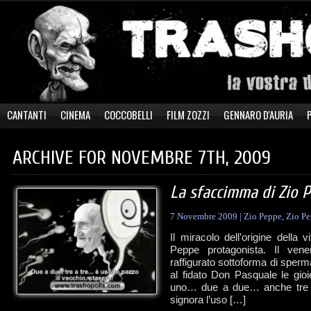
CANTANTI
CINEMA
COCCOBELLI
FILM ZOZZI
GENNARO D'AURIA
ARCHIVE FOR NOVEMBRE 7TH, 2009
La sfaccimma di Zio 
7 Novembre 2009
|
Zio Peppe
,
Zio Pe
Il miracolo dell’origine della 
Peppe protagonista. Il vene
raffigurato sottoforma di sperm
al fidato Don Pasquale le gio
uno… due a due… anche tre a t
signora l’uso […]