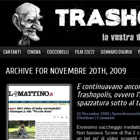
CANTANTI
CINEMA
COCCOBELLI
FILM ZOZZI
GENNARO D'AURIA
ARCHIVE FOR NOVEMBRE 20TH, 2009
E continuavano ancor
Trashopolis, ovvero l
spazzatura sotto al 
20 Novembre 2009
|
Autoreferenziali
Zibaldone
|
Commenti
Ennesimo saccheggio mediatico
Non bastava Scorie di Rai 2 c
un bel po’ di video scoperti d