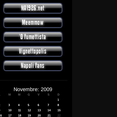
NA1926.net
Meemmow
'O Fumettista
Vignettopolis
Napoli Fans
Novembre: 2009
L
M
M
G
V
S
D
1
2
3
4
5
6
7
8
9
10
11
12
13
14
15
16
17
18
19
20
21
22