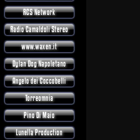
RCS Network
Radio Camaldoli Stereo
www.waxen.it
Dylan Dog Napoletano
Angelo dei Coccobelli
Torreomnia
Pino Di Maio
Lunella Production