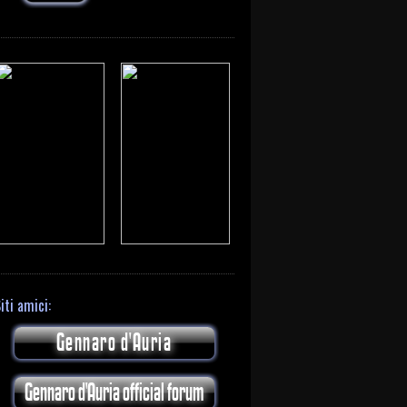
iti amici:
Gennaro d'Auria
Gennaro d'Auria official forum