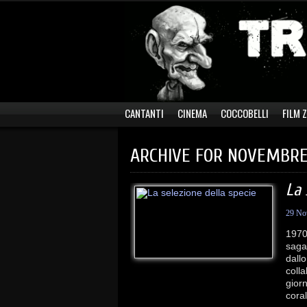
CANTANTI
CINEMA
COCCOBELLI
FILM 
ARCHIVE FOR NOVEMBRE
La 
29 No
1970
saga
dallo
coll
gior
cora