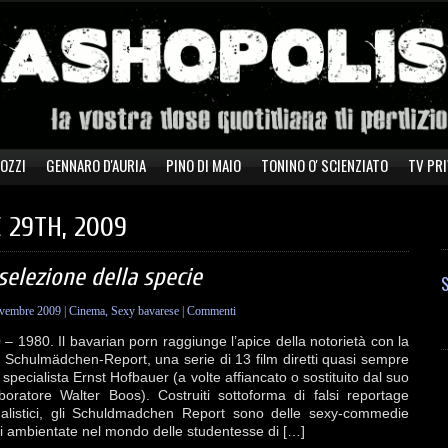
ZOZZI
GENNARO D'AURIA
PINO DI MAIO
TONINO O' SCIENZIATO
TV PRI
 29TH, 2009
selezione della specie
S
vembre 2009
|
Cinema
,
Sexy bavarese
|
Commenti
 – 1980. Il bavarian porn raggiunge l’apice della notorietà con la
 Schulmädchen-Report, una serie di 13 film diretti quasi sempre
 specialista Ernst Hofbauer (a volte affiancato o sostituito dal suo
aboratore Walter Boos). Costruiti sottoforma di falsi reportage
nalistici, gli Schuldmadchen Report sono delle sexy-commedie
li ambientate nel mondo delle studentesse di […]