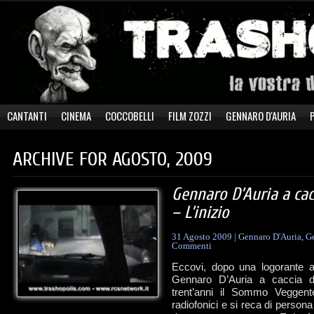
CANTANTI
CINEMA
COCCOBELLI
FILM ZOZZI
GENNARO D'AURIA
ARCHIVE FOR AGOSTO, 2009
Gennaro D’Auria a cac
– L’inizio
31 Agosto 2009
|
Gennaro D'Auria
,
Ge
Commenti
Eccovi, dopo una logorante at
Gennaro D’Auria a caccia di
trent’anni il Sommo Veggente
radiofonici e si reca di persona 