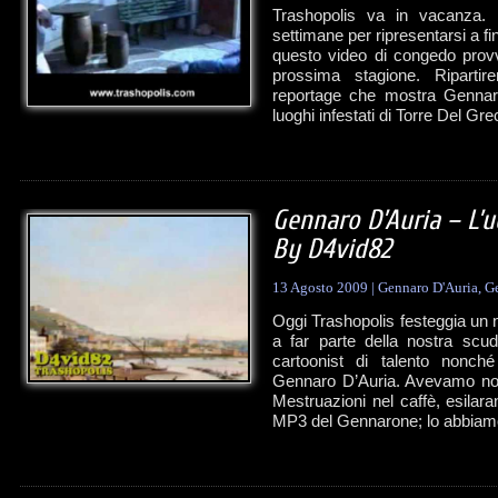
Trashopolis va in vacanza. 
settimane per ripresentarsi a f
questo video di congedo provvi
prossima stagione. Ripartire
reportage che mostra Gennaro
luoghi infestati di Torre Del Gre
Gennaro D’Auria – L’
By D4vid82
13 Agosto 2009
|
Gennaro D'Auria
,
Ge
Oggi Trashopolis festeggia un 
a far parte della nostra scud
cartoonist di talento nonch
Gennaro D’Auria. Avevamo not
Mestruazioni nel caffè, esilar
MP3 del Gennarone; lo abbiamo