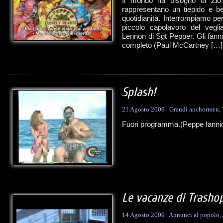
Il mondo ha bisogno di Zio
rappresentano un tiepido e ben
quotidianità. Interrompiamo pe
piccolo capolavoro del vegli
Lennon di Sgt Pepper. Gli fann
completo (Paul McCartney […]
Splash!
21 Agosto 2009
|
Grandi anchormen
,
Fuori programma.(Peppe Iannicel
Le vacanze di Trashop
14 Agosto 2009
|
Annunci al popolo
,