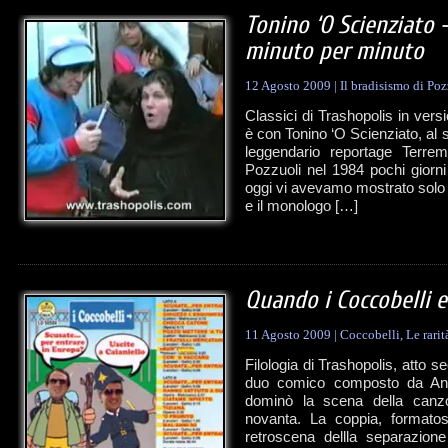
Tonino ‘O Scienziato 
minuto per minuto
12 Agosto 2009
|
Il bradisismo di Poz
Classici di Trashopolis in vers
è con Tonino ‘O Scienziato, al 
leggendario reportage Terrem
Pozzuoli nel 1984 pochi giorni
oggi vi avevamo mostrato solo le
e il monologo […]
Quando i Coccobelli 
11 Agosto 2009
|
Coccobelli
,
Le rari
Filologia di Trashopolis, atto s
duo comico composto da Ange
dominò la scena della canz
novanta. La coppia, formatos
retroscena dellla separazion