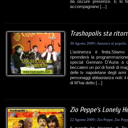
da oscure presenze. E lo fa
accompagnano […]
Trashopolis sta rito
30 Agosto 2009
|
Annunci al popolo
,
L’astinenza è finita.Stiam
riprenderà la programmazione 
special Gennaro D’Auria a c
beccatevi un po’ di fondi di 
delle tv napoletane degli anni
personaggi abbastanza noti: i
di M’hai detto […]
Zio Peppe’s Lonely H
22 Agosto 2009
|
Zio Peppe
,
Zio Pepp