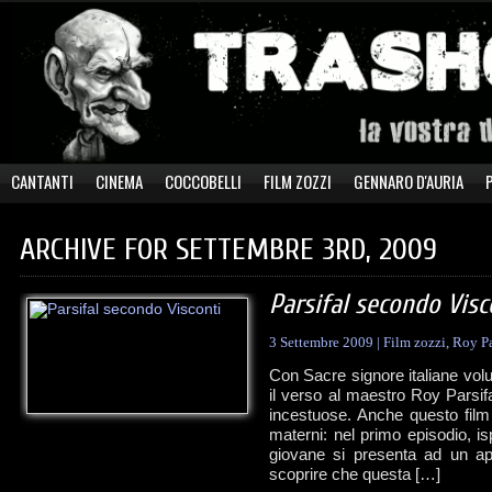
CANTANTI
CINEMA
COCCOBELLI
FILM ZOZZI
GENNARO D'AURIA
ARCHIVE FOR SETTEMBRE 3RD, 2009
Parsifal secondo Visc
3 Settembre 2009
|
Film zozzi
,
Roy Pa
Con Sacre signore italiane vol
il verso al maestro Roy Parsif
incestuose. Anche questo film 
materni: nel primo episodio, i
giovane si presenta ad un ap
scoprire che questa […]