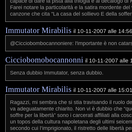
capace di dare la pista alla trilogia e al decalogo di 
Farei notare la particolarità e la satira mordente del
canzone che cita "La casa del sollievo E della soffe
Immutator Mirabilis
il 10-11-2007 alle 14:5
@Cicciobombocannoniere: l'importante è non catar
Cicciobomobocannonni
il 10-11-2007 alle
Senza dubbio Immutator, senza dubbio.
Immutator Mirabilis
il 10-11-2007 alle 15:0
Ragazzi, mi sembra che si stia travisando il ruolo de
va adeguatamente chiarito. Non vi è dubbio che “qu
soffre per la libertà” sono i carcerati affiliati alla cos
un topos della cultura napoletana degli ultimi seicen
secondo cui l’imprigionato, il ristretto delle libertà p