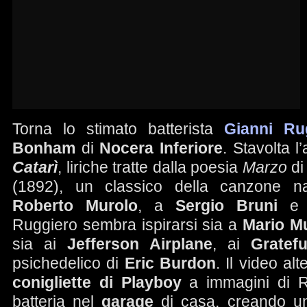
Torna lo stimato batterista
Gianni Ru
Bonham
di
Nocera Inferiore
. Stavolta l
Catarì
, liriche tratte dalla poesia
Marzo
d
(1892), un classico della canzone n
Roberto Murolo
, a
Sergio Bruni
e
Ruggiero sembra ispirarsi sia a
Mario M
sia ai
Jefferson Airplane
, ai
Grate
psichedelico di
Eric Burdon
. Il video al
conigliette di Playboy
a immagini di R
batteria nel
garage
di casa, creando un