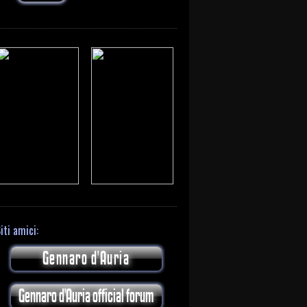
iti amici:
Gennaro d'Auria
Gennaro d'Auria official forum