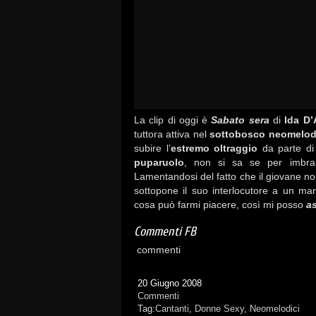
La clip di oggi è
Sabato sera
di
Ida D
tuttora attiva nel
sottobosco neomelod
subire l’
estremo oltraggio
da parte di 
puparuolo
, non si sa se per imbran
Lamentandosi del fatto che il giovane n
sottopone il suo interlocutore a un mar
cosa può farmi piacere, così mi posso
a
Commenti FB
commenti
20 Giugno 2008
Commenti
Tag:
Cantanti
,
Donne Sexy
,
Neomelodici