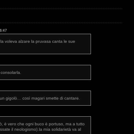
16:47
a voleva alzare la pruvasa canta le sue
consolarla.
un gigolò… così magari smette di cantare.
ò, è vero che ogni buco è portuso, ma a tutto
assate il neologismo).la mia solidarietà va al