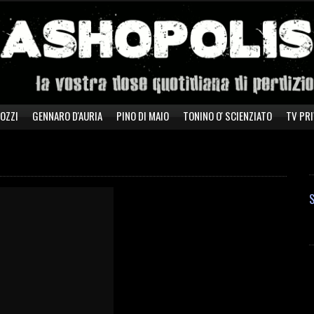
ZOZZI
GENNARO D'AURIA
PINO DI MAIO
TONINO O' SCIENZIATO
TV PRI
S