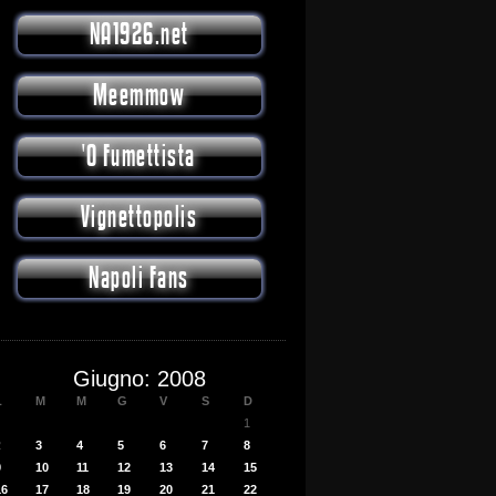
NA1926.net
Meemmow
'O Fumettista
Vignettopolis
Napoli Fans
Giugno: 2008
L
M
M
G
V
S
D
1
2
3
4
5
6
7
8
9
10
11
12
13
14
15
16
17
18
19
20
21
22