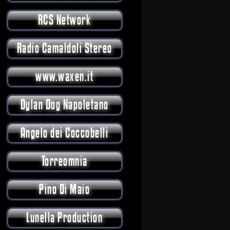
RCS Network
Radio Camaldoli Stereo
www.waxen.it
Dylan Dog Napoletano
Angelo dei Coccobelli
Torreomnia
Pino Di Maio
Lunella Production