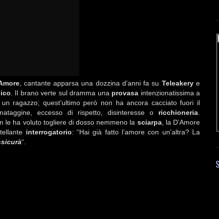
’Amore
, cantante apparsa una dozzina d’anni fa su
Teleakery
e
ico
. Il brano verte sul dramma una
provasa
intenzionatissima a
un ragazzo; quest’ultimo però non ha ancora cacciato fuori il
ataggine, eccesso di rispetto, disinteresse o
ricchioneria
.
on le ha voluto togliere di dosso nemmeno la
sciarpa
, la D’Amore
tellante
interrogatorio
: “Hai già fatto l’amore con un’altra? La
ssicurà
“.
S