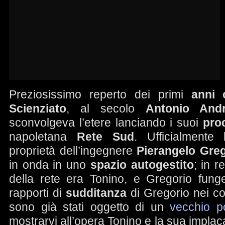
Preziosissimo reperto dei primi
anni 
Scienziato
, al secolo
Antonio And
sconvolgeva l’etere lanciando i suoi
pro
napoletana
Rete Sud
. Ufficialmente 
proprietà dell’ingegnere
Pierangelo Gre
in onda in uno
spazio autogestito
; in r
della rete era Tonino, e Gregorio fun
rapporti di
sudditanza
di Gregorio nei con
sono già stati oggetto di un
vecchio p
mostrarvi all’opera Tonino e la sua implac