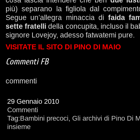
cosa lascia intendere che ben
due lust
più) separano la figliola dal compimen
Segue un’allegra minaccia di
faida fa
sette fratelli
della concupita, incluso il b
signore Lovejoy, adesso fatwatemi pure.
VISITATE IL SITO DI PINO DI MAIO
Commenti FB
commenti
29 Gennaio 2010
Commenti
Tag:
Bambini precoci
,
Gli archivi di Pino Di 
insieme