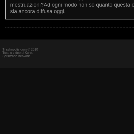
mestruazioni?Ad ogni modo non so quanto questa 
sia ancora diffusa oggi.
Trashopolis.com © 2010
Testi e video di Kuros
Sprintrade network