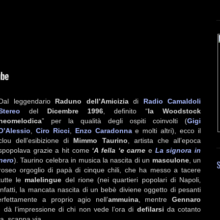
Dal leggendario
Raduno dell’Amicizia
di
Radio Camaldoli
Stereo
del
Dicembre 1996
, definito “
la Woodstock
neomelodica
” per la qualità degli ospiti coinvolti (
Gigi
D’Alessio
,
Ciro Ricci
,
Enzo Caradonna
e molti altri), ecco il
clou dell’esibizione di
Mimmo Taurino
, artista che all’epoca
spopolava grazie a hit come
‘A fella ‘e carne
e
La signora in
nero
). Taurino celebra in musica la nascita di un
masculone
, un
S
roseo orgoglio di papà di cinque chili, che ha messo a tacere
tutte le
malelingue
del rione (nei quartieri popolari di Napoli,
infatti, la mancata nascita di un bebè diviene oggetto di pesanti
rfettamente a proprio agio nell’
ammuina
, mentre
Gennaro
, dà l’impressione di chi non vede l’ora di
defilarsi
da cotanto
ta, scappa via.