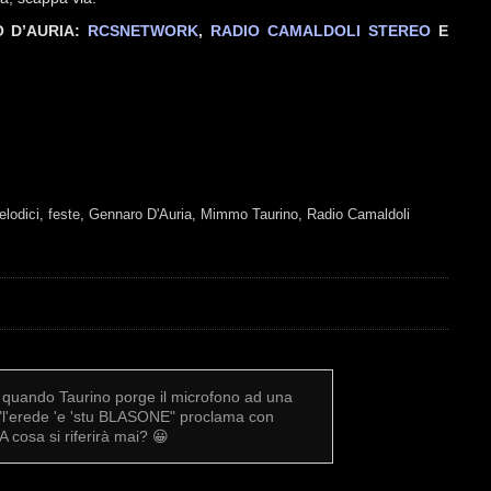
RO D’AURIA:
RCSNETWORK
,
RADIO CAMALDOLI STEREO
E
elodici
,
feste
,
Gennaro D'Auria
,
Mimmo Taurino
,
Radio Camaldoli
0 quando Taurino porge il microfono ad una
 "l'erede 'e 'stu BLASONE" proclama con
A cosa si riferirà mai? 😀