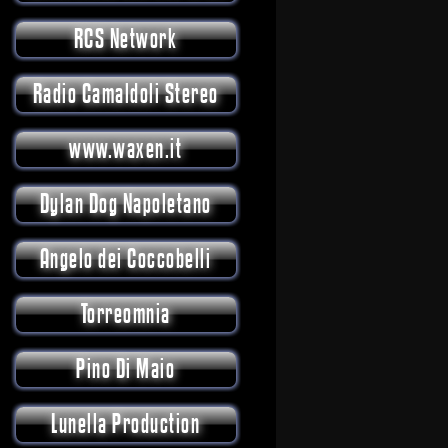
RCS Network
Radio Camaldoli Stereo
www.waxen.it
Dylan Dog Napoletano
Angelo dei Coccobelli
Torreomnia
Pino Di Maio
Lunella Production