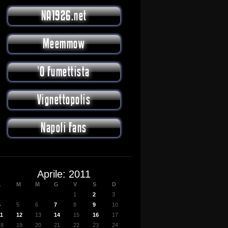
NA1926.net
Meemmow
'O Fumettista
Vignettopolis
Napoli Fans
Aprile: 2011
L
M
M
G
V
S
D
1
2
3
4
5
6
7
8
9
10
11
12
13
14
15
16
17
18
19
20
21
22
23
24