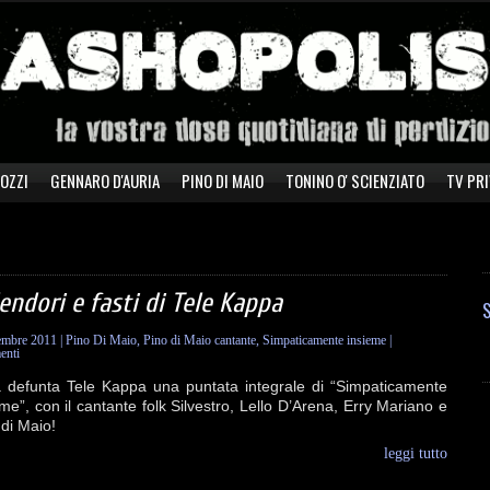
ZOZZI
GENNARO D'AURIA
PINO DI MAIO
TONINO O' SCIENZIATO
TV PRI
endori e fasti di Tele Kappa
S
tembre 2011
|
Pino Di Maio
,
Pino di Maio cantante
,
Simpaticamente insieme
|
nti
a defunta Tele Kappa una puntata integrale di “Simpaticamente
me”, con il cantante folk Silvestro, Lello D’Arena, Erry Mariano e
 di Maio!
leggi tutto