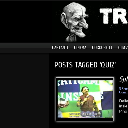
CANTANTI
CINEMA
COCCOBELLI
FILM 
POSTS TAGGED ‘QUIZ’
Spl
5 Set
Comme
Dall
insie
Pino