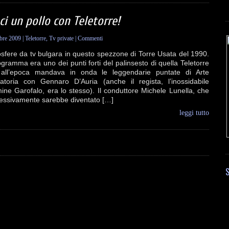
ci un pollo con Teletorre!
obre 2009
|
Teletorre
,
Tv private
|
Commenti
sfere da tv bulgara in questo spezzone di Torre Usata del 1990.
ogramma era uno dei punti forti del palinsesto di quella Teletorre
all’epoca mandava in onda le leggendarie puntate di Arte
natoria con Gennaro D’Auria (anche il regista, l’inossidabile
ine Garofalo, era lo stesso). Il conduttore Michele Lunella, che
essivamente sarebbe diventato […]
leggi tutto
S