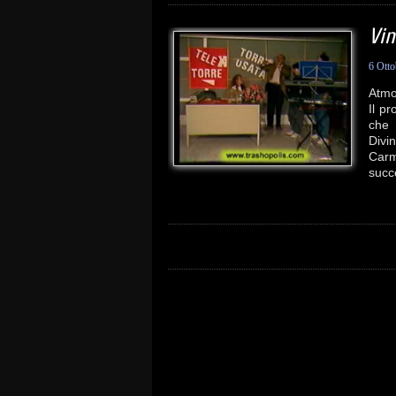
Vin
6 Ott
Atmo
Il pr
che 
Divi
Carm
succ