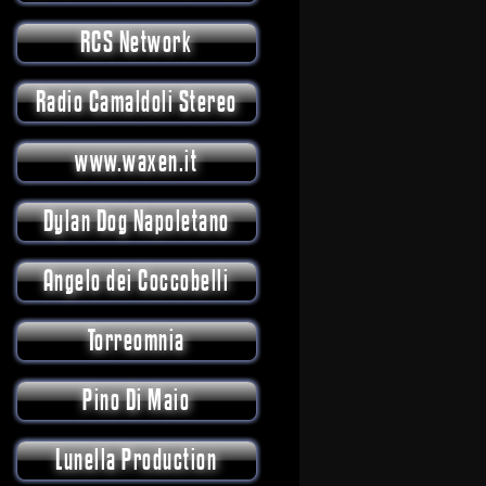
RCS Network
Radio Camaldoli Stereo
www.waxen.it
Dylan Dog Napoletano
Angelo dei Coccobelli
Torreomnia
Pino Di Maio
Lunella Production