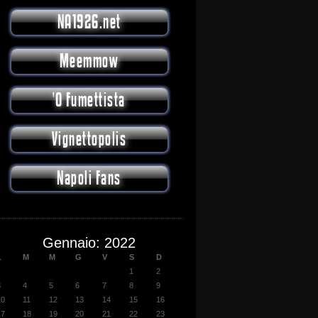
NA1926.net
Meemmow
'O Fumettista
Vignettopolis
Napoli Fans
Gennaio: 2022
L
M
M
G
V
S
D
1
2
3
4
5
6
7
8
9
10
11
12
13
14
15
16
17
18
19
20
21
22
23