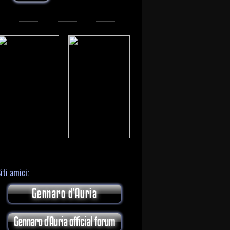
iti amici:
Gennaro d'Auria
Gennaro d'Auria official forum