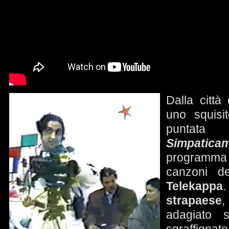
Dalla città
uno squisi
puntat
Simpati
programma
canzoni de
Telekappa
strapaese
adagiato 