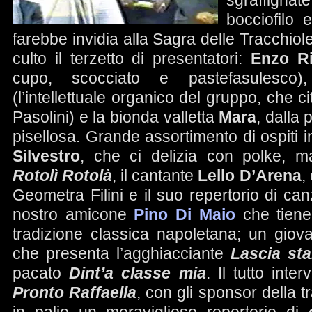
sgraffig
bocciofilo 
farebbe invidia alla Sagra delle Tracchiol
culto il terzetto di presentatori:
Enzo Ri
cupo, scocciato e pastefasulesco
(l’intellettuale organico del gruppo, che c
Pasolini) e la bionda valletta
Mara
, dalla
pisellosa. Grande assortimento di ospiti in
Silvestro
, che ci delizia con polke, m
Rotolì Rotolà
, il cantante
Lello D’Arena
,
Geometra Filini e il suo repertorio di canz
nostro amicone
Pino Di Maio
che tiene
tradizione classica napoletana; un gio
che presenta l’agghiacciante
Lascia sta
pacato
Dint’a classe mia
. Il tutto inte
Pronto Raffaella
, con gli sponsor della 