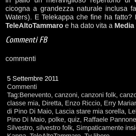
in palio un meraviglioso repertorio di
cicogna a grandezza naturale inclusa fa
Waters). E Telekappa che fine ha fatto?
TeleAltoTammaro
e ha dato vita a
Media
Commenti FB
commenti
5 Settembre 2011
Commenti
Tag:
Benevento
,
canzoni
,
canzoni folk
,
canzo
classe mia
,
Diretta
,
Enzo Riccio
,
Erry Maria
di Pino Di Maio
,
Lascia stare mia sorella
,
Le
Pino Di Maio
,
polke
,
quiz
,
Raffaele Pannon
Silvestro
,
silvestro folk
,
Simpaticamente ins
Kappa
,
TeleAltoTammaro
,
Tv libere