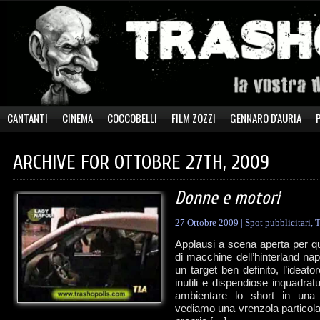
CANTANTI
CINEMA
COCCOBELLI
FILM ZOZZI
GENNARO D'AURIA
ARCHIVE FOR OTTOBRE 27TH, 2009
Donne e motori
27 Ottobre 2009
|
Spot pubblicitari
,
T
Applausi a scena aperta per q
di macchine dell’hinterland na
un target ben definito, l’ideat
inutili e dispendiose inquadra
ambientare lo short in una s
vediamo una vrenzola particol