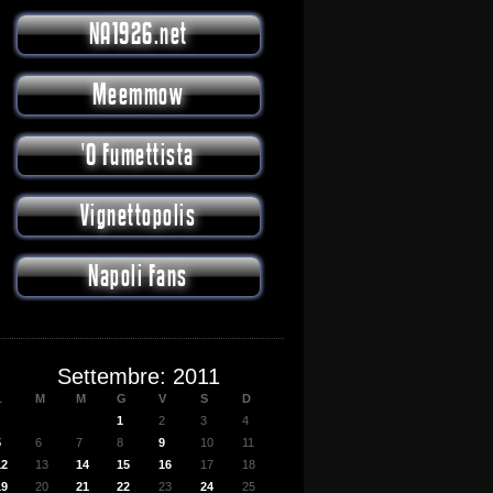
NA1926.net
Meemmow
'O Fumettista
Vignettopolis
Napoli Fans
Settembre: 2011
L
M
M
G
V
S
D
1
2
3
4
5
6
7
8
9
10
11
12
13
14
15
16
17
18
19
20
21
22
23
24
25