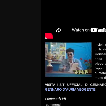
Incipit
unific
Gennar
onda, 
picco
l’appun
puntata
meno di
VISITA I SITI UFFICIALI DI GENNA
GENNARO D’AURIA VEGGENTE
!
Commenti FB
commenti