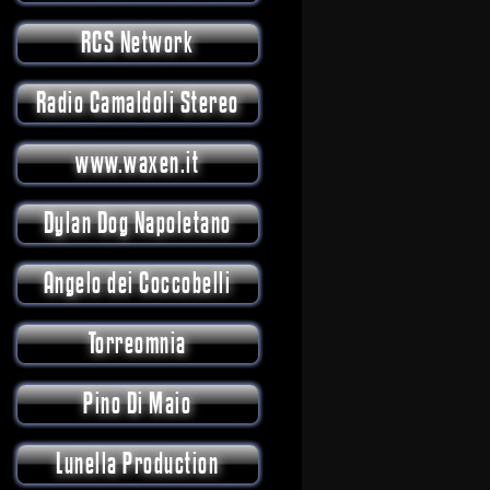
RCS Network
Radio Camaldoli Stereo
www.waxen.it
Dylan Dog Napoletano
Angelo dei Coccobelli
Torreomnia
Pino Di Maio
Lunella Production