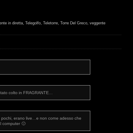
ente in diretta
,
Telegolfo
,
Teletorre
,
Torre Del Greco
,
veggente
stato colto in FRAGRANTE…
ur pochi, erano live…e non come adesso che
dal computer 🙁