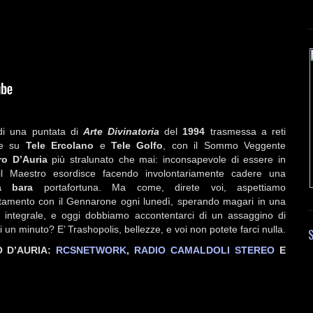
 di una puntata di
Arte Divinatoria
del
1994
trasmessa a reti
ate su
Tele Ercolano
e
Tele Golfo
, con il Sommo Veggente
o D’Auria
più stralunato che mai: inconsapevole di essere in
il Maestro esordisce facendo involontariamente cadere una
la bara
portafortuna. Ma come, direte voi, aspettiamo
tamento con il Gennarone ogni lunedì, sperando magari in una
 integrale, e oggi dobbiamo accontentarci di un assaggino di
 un minuto? E’ Trashopolis, bellezze, e voi non potete farci nulla.
S
RO D’AURIA:
RCSNETWORK
,
RADIO CAMALDOLI STEREO
E