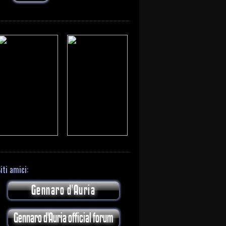
iti amici:
Gennaro d'Auria
Gennaro d'Auria official forum