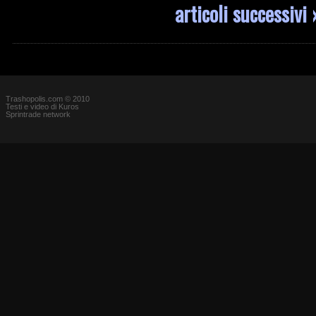
articoli successivi 
Trashopolis.com © 2010
Testi e video di Kuros
Sprintrade network