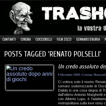
CANTANTI
CINEMA
COCCOBELLI
FILM ZOZZI
GENNARO D'AURIA
POSTS TAGGED ‘RENATO POLSELLI’
Un credo assoluto do
8 Dicembre 2008
|
Cinema
,
Musicarel
Ci voleva solo il nostro Renato 
somaro sodomizzante di Oscen
Dalida in una cosa degna di Tra
dall’ottimo Antonio Margheriti e
con Alberto Lupo, è l’adattam
metropolitana sulla love story 