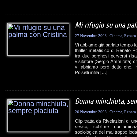
Mi rifugio su una pal
27 Novembre 2008
|
Cinema
,
Renato 
Vi abbiamo già parlato tempo f
thriller metafisico di Renato 
tra due borghesi perversi (Is
visitatore (Sergio Ammirata) c
vi abbiamo però detto che, in
Polselli infila […]
Donna minchiuta, sem
20 Novembre 2008
|
Cinema
,
Renato 
Clip tratta da Rivelazioni di 
sesso, sublime contamina
sociologica del mai troppo lodat