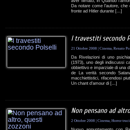
aver filmato, in Quando l’amo
Da notare come l’autore, che 
fronte ad Hitler durante […]
I travestiti secondo P
21 Ottobre 2008
|
Cinema
,
Renato Pol
Da Rivelazioni di uno psichi
(1973), uno degli indiscussi cap
obbiettivo e imparziale di una 
de La verità secondo Satana 
macchiettistici, rifacendosi pi
Un chant d’amour di […]
Non pensano ad altro
2 Ottobre 2008
|
Cinema
,
Horror truci
Nuovo appuntamento con Ren